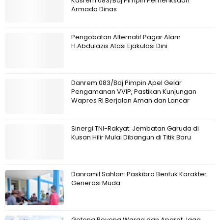
Kasrem 083/Bdj Pimpin Pemeriksaan
Armada Dinas
Pengobatan Alternatif Pagar Alam
H.Abdulazis Atasi Ejakulasi Dini
Danrem 083/Bdj Pimpin Apel Gelar
Pengamanan VVIP, Pastikan Kunjungan
Wapres RI Berjalan Aman dan Lancar
Sinergi TNI-Rakyat: Jembatan Garuda di
Kusan Hilir Mulai Dibangun di Titik Baru
Danramil Sahlan: Paskibra Bentuk Karakter
Generasi Muda
Gotong Royong Warga dan Aparat Jaga