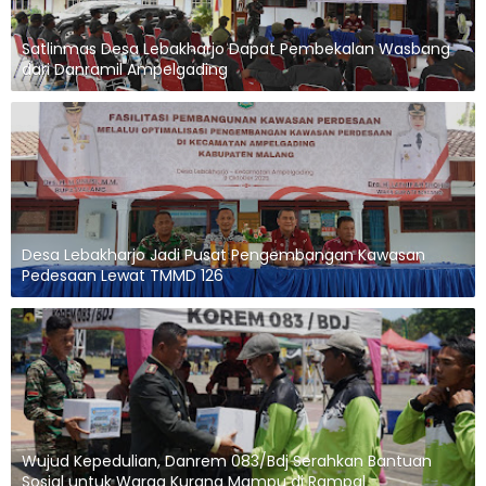
Satlinmas Desa Lebakharjo Dapat Pembekalan Wasbang
dari Danramil Ampelgading
Desa Lebakharjo Jadi Pusat Pengembangan Kawasan
Pedesaan Lewat TMMD 126
Wujud Kepedulian, Danrem 083/Bdj Serahkan Bantuan
Sosial untuk Warga Kurang Mampu di Rampal