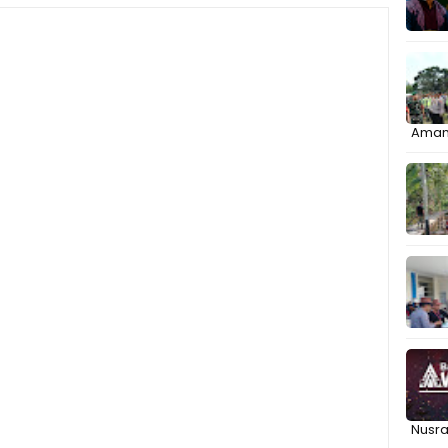
Aman
Nusr