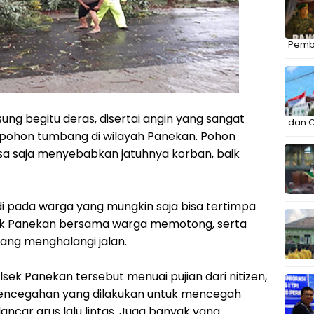
Pemb
g begitu deras, disertai angin yang sangat
dan C
ohon tumbang di wilayah Panekan. Pohon
a saja menyebabkan jatuhnya korban, baik
i pada warga yang mungkin saja bisa tertimpa
ek Panekan bersama warga memotong, serta
ng menghalangi jalan.
ek Panekan tersebut menuai pujian dari nitizen,
encegahan yang dilakukan untuk mencegah
ncar arus lalu lintas. Juga banyak yang