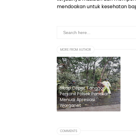
mendoakan untuk kesehatan bap
MORE FROM AUTHOR
Sikap Cepat Tanggap
Personil Polsek Panekan
Menuai Apresiasi
Warganet
COMMENTS