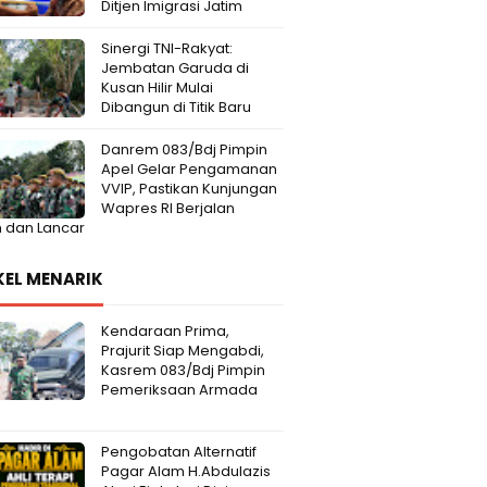
Ditjen Imigrasi Jatim
Sinergi TNI-Rakyat:
Jembatan Garuda di
Kusan Hilir Mulai
Dibangun di Titik Baru
Danrem 083/Bdj Pimpin
Apel Gelar Pengamanan
VVIP, Pastikan Kunjungan
Wapres RI Berjalan
 dan Lancar
KEL MENARIK
Kendaraan Prima,
Prajurit Siap Mengabdi,
Kasrem 083/Bdj Pimpin
Pemeriksaan Armada
Pengobatan Alternatif
Pagar Alam H.Abdulazis