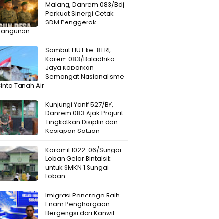
Malang, Danrem 083/Bdj
Perkuat Sinergi Cetak
SDM Penggerak
angunan
Sambut HUT ke-81 RI,
Korem 083/Baladhika
Jaya Kobarkan
Semangat Nasionalisme
inta Tanah Air
Kunjungi Yonif 527/BY,
Danrem 083 Ajak Prajurit
Tingkatkan Disiplin dan
Kesiapan Satuan
Koramil 1022-06/Sungai
Loban Gelar Bintalsik
untuk SMKN 1 Sungai
Loban
Imigrasi Ponorogo Raih
Enam Penghargaan
Bergengsi dari Kanwil