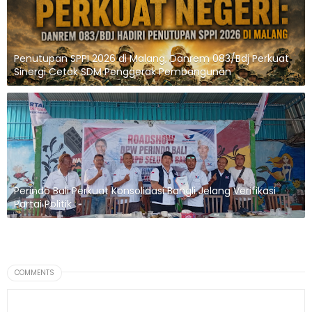
Penutupan SPPI 2026 di Malang, Danrem 083/Bdj Perkuat
Sinergi Cetak SDM Penggerak Pembangunan
Perindo Bali Perkuat Konsolidasi Bangli Jelang Verifikasi
Partai Politik
COMMENTS