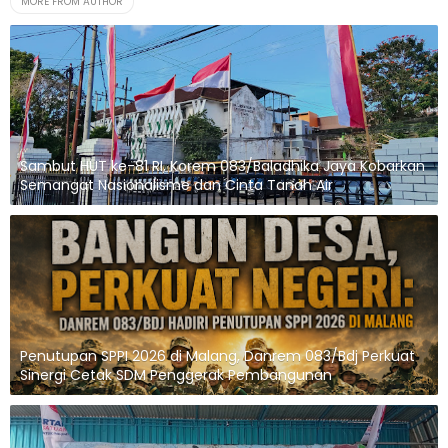
MORE FROM AUTHOR
Sambut HUT ke-81 RI, Korem 083/Baladhika Jaya Kobarkan
Semangat Nasionalisme dan Cinta Tanah Air
Penutupan SPPI 2026 di Malang, Danrem 083/Bdj Perkuat
Sinergi Cetak SDM Penggerak Pembangunan