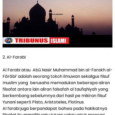
2. Al-Farabi
Al Farabi atau Abū Nasir Muhammad bin al-Farakh al-
Fārābi‘ adalah seorang tokoh ilmuwan sekaligus filsuf
muslim yang berusaha memadukan beberapa aliran
filsafat antara lain aliran falsafah al taufiqhiyah yang
berkembang sebelumnya dari hasil pe mikiran filsuf
Yunani seperti Plato, Aristoteles, Plotinus.
Al farabi juga berpandapat bahwa pada hakikatnya
filsafat itu mmeiliki satu tujuan yakni untuk mencari