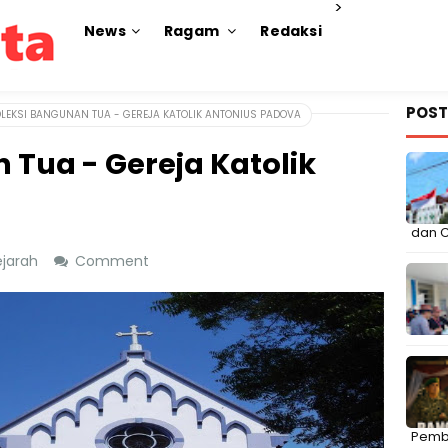
>
News
Ragam
Redaksi
POST
LEKSI BANGUNAN TUA - GEREJA KATOLIK ANTONIUS PADOVA
 Tua - Gereja Katolik
dan C
ejarah
Comment
Pemb