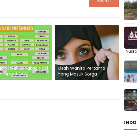
Nusr
b Silsilah Lengkap Nabi
Kisah Wanita Pertama
ammad SAW
Yang Masuk Sorga
INDO