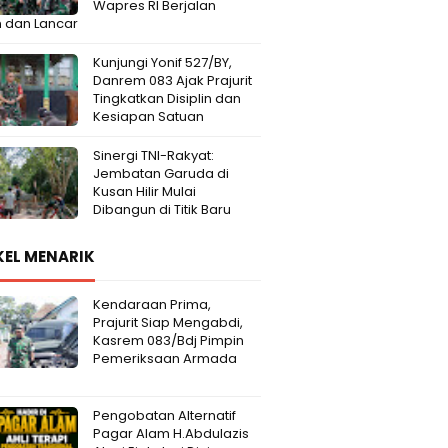
Wapres RI Berjalan
 dan Lancar
Kunjungi Yonif 527/BY,
Danrem 083 Ajak Prajurit
Tingkatkan Disiplin dan
Kesiapan Satuan
Sinergi TNI-Rakyat:
Jembatan Garuda di
Kusan Hilir Mulai
Dibangun di Titik Baru
KEL MENARIK
Kendaraan Prima,
Prajurit Siap Mengabdi,
Kasrem 083/Bdj Pimpin
Pemeriksaan Armada
Pengobatan Alternatif
Pagar Alam H.Abdulazis