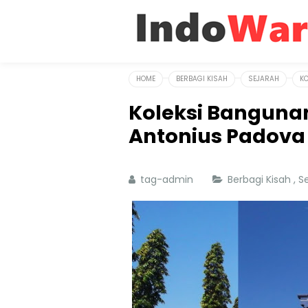
HOME
BERBAGI KISAH
SEJARAH
KO
Koleksi Bangunan
Antonius Padova
tag-admin
Berbagi Kisah
,
S