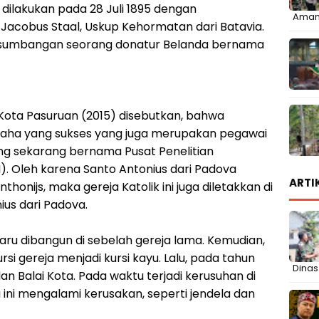
ilakukan pada 28 Juli 1895 dengan
Aman
Jacobus Staal, Uskup Kehormatan dari Batavia.
s sumbangan seorang donatur Belanda bernama
Kota Pasuruan (2015) disebutkan, bahwa
saha yang sukses yang juga merupakan pegawai
ng sekarang bernama Pusat Penelitian
). Oleh karena Santo Antonius dari Padova
ARTI
onijs, maka gereja Katolik ini juga diletakkan di
us dari Padova.
aru dibangun di sebelah gereja lama. Kemudian,
si gereja menjadi kursi kayu. Lalu, pada tahun
Dinas
an Balai Kota. Pada waktu terjadi kerusuhan di
 ini mengalami kerusakan, seperti jendela dan