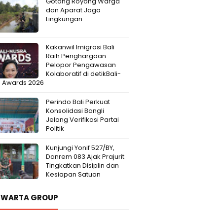
Gotong Royong Warga
dan Aparat Jaga
Lingkungan
Kakanwil Imigrasi Bali
Raih Penghargaan
Pelopor Pengawasan
Kolaboratif di detikBali-
a Awards 2026
Perindo Bali Perkuat
Konsolidasi Bangli
Jelang Verifikasi Partai
Politik
Kunjungi Yonif 527/BY,
Danrem 083 Ajak Prajurit
Tingkatkan Disiplin dan
Kesiapan Satuan
 WARTA GROUP